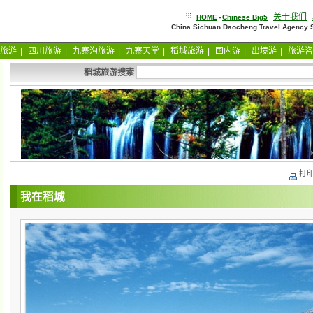
-
关于我们
-
HOME
-
Chinese Big5
China Sichuan Daocheng Travel Agency 
旅游
|
四川旅游
|
九寨沟旅游
|
九寨天堂
|
稻城旅游
|
国内游
|
出境游
|
旅游咨
稻城旅游搜索
打
我在稻城