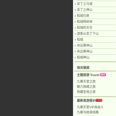
亚丁之马道
亚丁之神山
稻城归来
稻城杨树林
稻城的天空
游客从亚丁下山
稻城
央迈勇神山
央迈勇神山
稻城神山
相关链接
主题旅游 Travel
九寨天堂之旅
魅力珠峰之旅
西藏圣地之旅
最新旅游报价
九寨天堂VIP自由人
九寨沟旅游线路