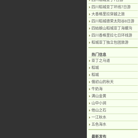
四川稻城亚丁7日游
四川稻城亚丁环线7日游
大香格里拉穿越之旅
四川稻城德荣太阳谷8日游
四姑娘山稻城亚丁海螺沟
四川香格里拉七日环线游
稻城亚丁独立包团旅游
热门信息
亚丁之马道
稻城
稻城
俄初山的秋天
牛奶海
满山金黄
山中小涧
他山之石
一江秋水
五色海水
最新发布