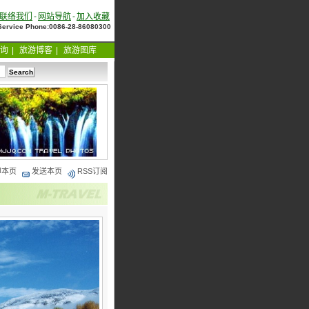
联络我们
-
网站导航
-
加入收藏
Service Phone:0086-28-86080300
询
|
旅游博客
|
旅游图库
印本页
发送本页
RSS订阅