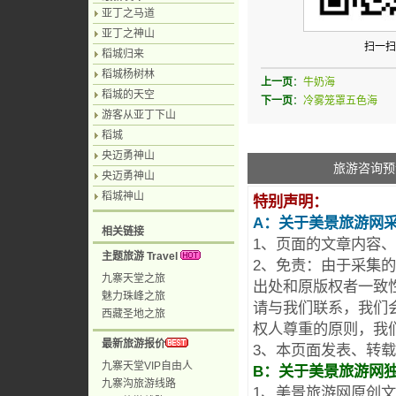
亚丁之马道
亚丁之神山
扫一扫
稻城归来
稻城杨树林
上一页
：
牛奶海
稻城的天空
下一页
：
冷雾笼罩五色海
游客从亚丁下山
稻城
央迈勇神山
旅游咨询预
央迈勇神山
稻城神山
特别声明：
A：关于美景旅游网
相关链接
1、页面的文章内容
主题旅游 Travel
2、免责：由于采集
九寨天堂之旅
出处和原版权者一致
魅力珠峰之旅
请与我们联系，我们
西藏圣地之旅
权人尊重的原则，我
最新旅游报价
3、本页面发表、转
九寨天堂VIP自由人
B：关于美景旅游网
九寨沟旅游线路
1、美景旅游网原创