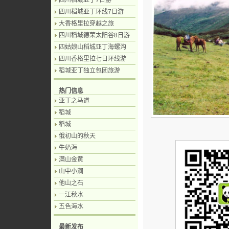
四川稻城亚丁7日游
四川稻城亚丁环线7日游
大香格里拉穿越之旅
四川稻城德荣太阳谷8日游
四姑娘山稻城亚丁海螺沟
四川香格里拉七日环线游
稻城亚丁独立包团旅游
热门信息
亚丁之马道
稻城
稻城
俄初山的秋天
牛奶海
满山金黄
山中小涧
他山之石
一江秋水
五色海水
最新发布