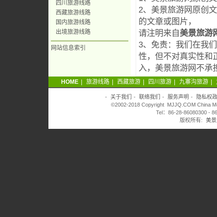
四川旅游线路
2、美景旅游网原创
西藏旅游线路
的文章或图片，
国内旅游线路
请注明来自
美景旅游
出境旅游线路
3、免责：我们在我
网站信息索引
性，但不对真实性和
入，美景旅游网不承
HOME
|
旅游线路
|
西藏旅游
|
四川旅游
|
九寨沟旅游
|
-
关于我们
-
联络我们
-
服务声明
-
隐私权
©2002-2018 Copyright MJJQ.COM China Meiji
Tel：86-28-86080300 - 8
版权所有:
美景