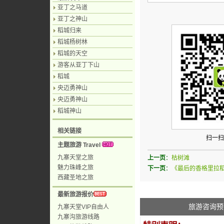
亚丁之马道
亚丁之神山
稻城归来
稻城杨树林
稻城的天空
游客从亚丁下山
稻城
央迈勇神山
央迈勇神山
稻城神山
相关链接
扫一扫
主题旅游 Travel
九寨天堂之旅
上一页
：
枯树滩
魅力珠峰之旅
下一页
：
《最后的香格里拉
西藏圣地之旅
最新旅游报价
旅游咨询预
九寨天堂VIP自由人
九寨沟旅游线路