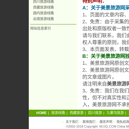
特别声明：
四川旅游线路
A：关于美景旅游网
西藏旅游线路
国内旅游线路
1、页面的文章内容
出境旅游线路
2、免责：由于采集
出处和原版权者一致
网站信息索引
请与我们联系，我们
权人尊重的原则，我
3、本页面发表、转
B：关于美景旅游网
1、美景旅游网原创
2、美景旅游网原创
的文章或图片，
请注明来自
美景旅游
3、免责：我们在我
性，但不对真实性和
入，美景旅游网不承
HOME
|
旅游线路
|
西藏旅游
|
四川旅游
|
九寨沟旅游
|
-
关于我们
-
联络我们
-
服务声明
-
隐私权
©2002-2018 Copyright MJJQ.COM China Meiji