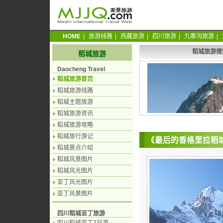
HOME
|
旅游线路
|
西藏旅游
|
四川旅游
|
九寨沟旅游
|
稻城旅游搜
稻城旅游
Daocheng Travel
稻城旅游首页
稻城旅游线路
稻城主题旅游
稻城旅游资讯
稻城旅游攻略
稻城旅行游记
《最后的香格里拉稻
稻城景点介绍
稻城风景图片
稻城风光图片
亚丁风光图片
亚丁风景图片
四川稻城亚丁旅游