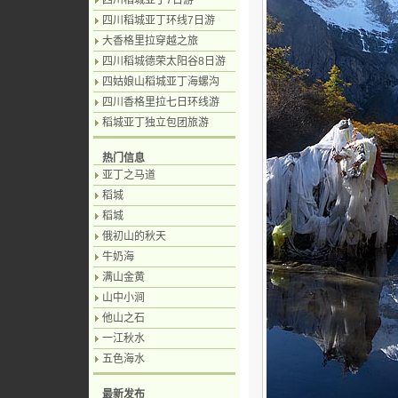
四川稻城亚丁7日游
四川稻城亚丁环线7日游
大香格里拉穿越之旅
四川稻城德荣太阳谷8日游
四姑娘山稻城亚丁海螺沟
四川香格里拉七日环线游
稻城亚丁独立包团旅游
热门信息
亚丁之马道
稻城
稻城
俄初山的秋天
牛奶海
满山金黄
山中小涧
他山之石
一江秋水
五色海水
最新发布